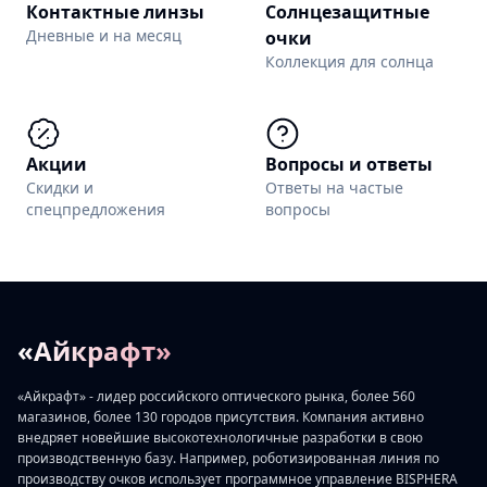
Контактные линзы
Солнцезащитные
Дневные и на месяц
очки
Коллекция для солнца
Акции
Вопросы и ответы
Скидки и
Ответы на частые
спецпредложения
вопросы
«Айкрафт»
«Айкрафт» - лидер российского оптического рынка, более 560
магазинов, более 130 городов присутствия. Компания активно
внедряет новейшие высокотехнологичные разработки в свою
производственную базу. Например, роботизированная линия по
производству очков использует программное управление BISPHERA